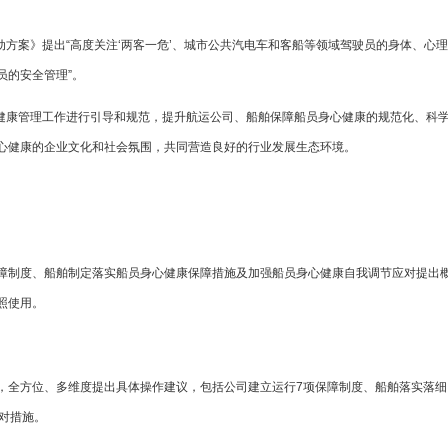
动方案》提出“高度关注‘两客一危’、城市公共汽电车和客船等领域驾驶员的身体、心理
员的安全管理”。
心健康管理工作进行引导和规范，提升航运公司、船舶保障船员身心健康的规范化、科
心健康的企业文化和社会氛围，共同营造良好的行业发展生态环境。
障制度、船舶制定落实船员身心健康保障措施及加强船员身心健康自我调节应对提出
照使用。
，全方位、多维度提出具体操作建议，包括公司建立运行7项保障制度、船舶落实落细
对措施。