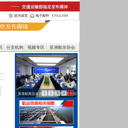
设为首页
电子邮件
ENGLISH
训
分支机构
视频专区
亚洲船东协会
1
2
3
4
5
香港航商总会主席赵式庆，天津东疆综
合保税区党委书…