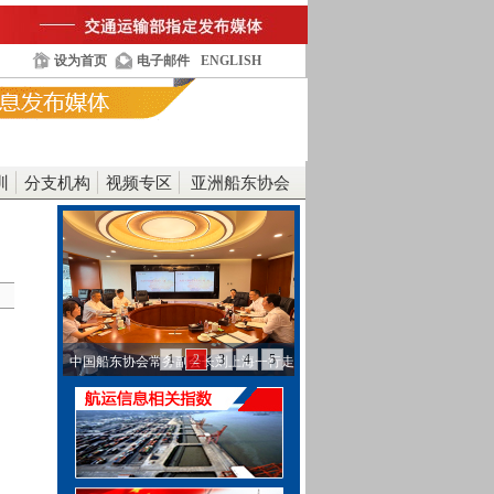
设为首页
电子邮件
ENGLISH
训
分支机构
视频专区
亚洲船东协会
1
2
3
4
5
中国船东协会常务副会长刘上海一行走
访工银金融租赁…