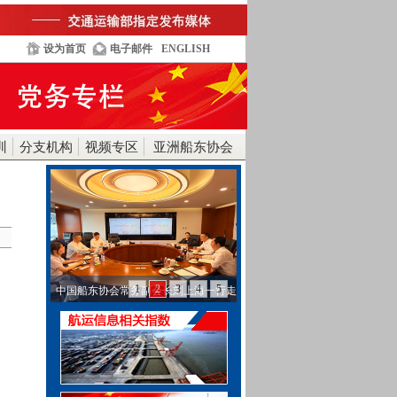
设为首页
电子邮件
ENGLISH
训
分支机构
视频专区
亚洲船东协会
1
2
3
4
5
中国船东协会常务副会长刘上海一行走
访工银金融租赁…
。