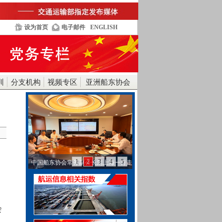
设为首页
电子邮件
ENGLISH
训
分支机构
视频专区
亚洲船东协会
1
2
3
4
5
中国船东协会常务副会长刘上海一行走
访工银金融租赁…
会