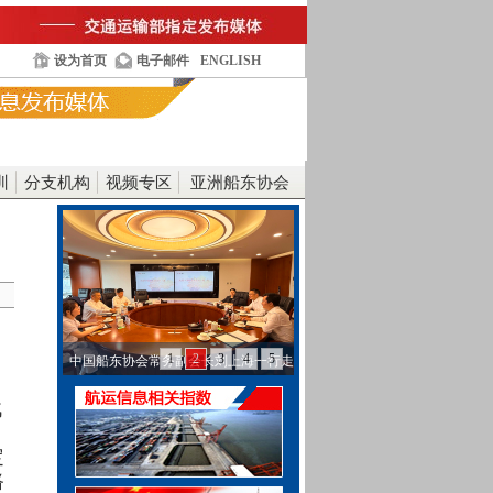
设为首页
电子邮件
ENGLISH
训
分支机构
视频专区
亚洲船东协会
1
2
3
4
5
中国船东协会常务副会长刘上海一行走
访工银金融租赁…
战
定
路