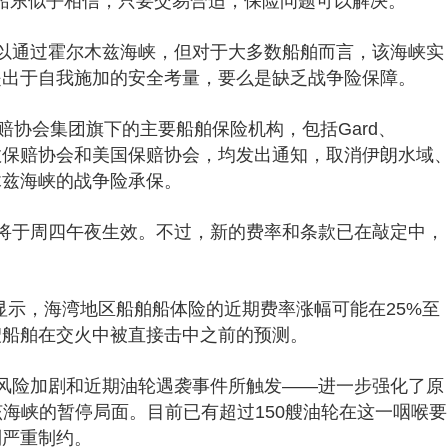
获悉，这些船东似乎相信，只要交易合适，保险问题可以解决。
以通过霍尔木兹海峡，但对于大多数船舶而言，该海峡实
是出于自我施加的安全考量，要么是缺乏战争险保障。
赔协会集团旗下的主要船舶保险机构，包括Gard、
dard、伦敦保赔协会和美国保赔协会，均发出通知，取消伊朗水域
木兹海峡的战争险承保。
将于周四午夜生效。不过，新的费率和条款已在敲定中，
计显示，海湾地区船舶船体险的近期费率涨幅可能在25%至
艘船舶在交火中被直接击中之前的预测。
风险加剧和近期油轮遇袭事件所触发——进一步强化了原
该海峡的暂停局面。目前已有超过150艘油轮在这一咽喉要
到严重制约。