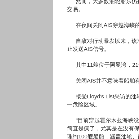
然而，大多数油轮船东仍
交易。
在夜间关闭AIS穿越海
自敌对行动暴发以来，该
止发送AIS信号。
其中11艘位于阿曼湾，2
关闭AIS并不意味着船舶
接受Lloyd's Lis
一危险区域。
"目前穿越霍尔木兹海峡
简直是疯了，尤其是在没有保险的
理约100艘船舶，涵盖油轮