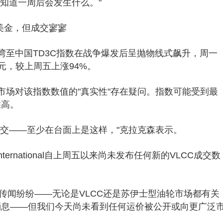
知道一周后会发生什么。"
万美金，但成交寥寥
湾至中国TD3C指数在战争爆发后呈抛物线式飙升，周一
美元，较上周五上涨94%。
市场对该指数数值的"真实性"存在疑问。指数可能受到最
推高。
成交——至少在台面上是这样，"克拉克森表示。
International自上周五以来尚未发布任何新的VLCC成交数
管市场传闻纷纷——无论是VLCC还是苏伊士型油轮市场都有关
消息——但我们今天尚未看到任何运价被公开或向更广泛