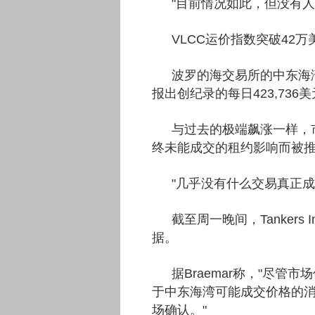
"目前情况如此，但没有人
VLCC运价指数突破42
波罗的海交易所的中东海
报出创纪录的每日423,736
与过去的极端飙涨一样，
终未能成交的租约影响而被
"几乎没有什么交易真正
截至周一晚间，Tankers 
据。
据Braemar称，"尽
于中东海湾可能成交价格的
场确认。"