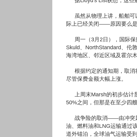
据Lloyd's List
虽然从物理上讲，船舶可
际上已经关闭——原因要么
周一（3月2日），国际保
Skuld、NorthStan
海湾地区、邻近区域及霍尔
根据约定的通知期，取消
尽管保费金额大幅上涨。
上周末Marsh的初步估
50%之间，但那是在至少四
战争险的取消——由冲突
油、燃料油和LNG运输通过
道外锚泊，全球油气运输受