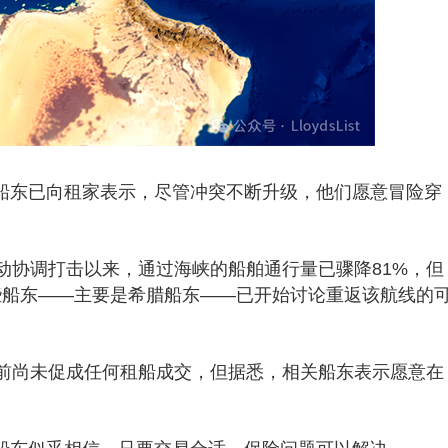
了解，少数船东已向租家表示，尽管冲突不断升级，他们愿意冒险穿
动协调打击以来，通过海峡的船舶通行量已骤降81%，但
些船东——主要是希腊船东——已开始讨论重返该航线的
前尚未促成任何租船成交，但据悉，相关船东表示愿意在