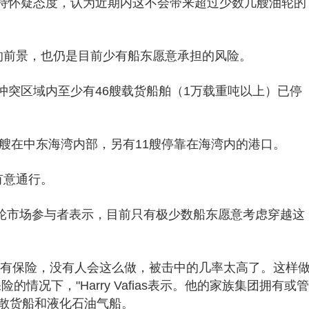
持怀疑态度，认为近期内这不会带来超过少数几艘油轮的
峡的前景，也仍是目前少有船东愿意承担的风险。
冲突区域内至少有46艘载货船舶（1万载重吨以上）已停
1艘在中东海湾内部，另有11艘停靠在海湾内的港口。
有意通行。
t采访的油轮市场参与者表示，目前只有极少数船东愿意考虑穿越这
没有保险，没有人会这么做，被击中的几率太高了。这样
情况下，"Harry Vafias表示。他的家族集团拥有或管
、散货船和液化石油气船。