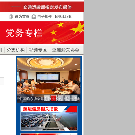
设为首页
电子邮件
ENGLISH
训
分支机构
视频专区
亚洲船东协会
1
2
3
4
5
中国远洋海运集团研究咨询中心/技术
中心主任裴晓东…