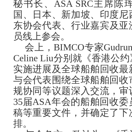
秘书长
、
ASA SRC
主席
陈
国、日本、新加坡、印度尼
东协会代表、
行业嘉宾及亚
员线上参会。
会上，
BIMCO
专家
Gudrun
Celine Liu
分别就《香港公约
实施进展及全球船舶回收最
与会代表围绕全球船舶回收
规协同等议题深入交流，审
35
届
ASA
年会的船舶回收委
稿等重要文件，并确定了下
排。