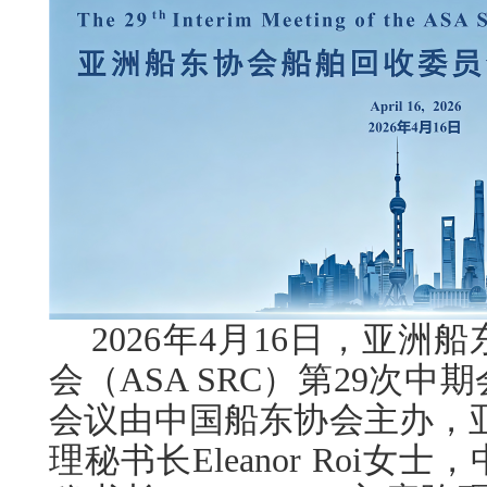
2026
年
4
月
16
日，亚洲船
会
（
ASA SRC
）第
29
次中期
会议由中国船东协会主办，
理秘书长
Eleanor Roi
女士
，