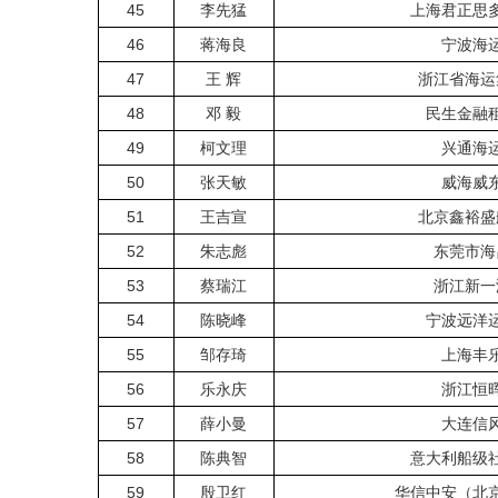
45
李先猛
上海君正思
46
蒋海良
宁波海
47
王 辉
浙江省海运
48
邓 毅
民生金融
49
柯文理
兴通海
50
张天敏
威海威
51
王吉宣
北京鑫裕盛
52
朱志彪
东莞市海
53
蔡瑞江
浙江新一
54
陈晓峰
宁波远洋
55
邹存琦
上海丰
56
乐永庆
浙江恒
57
薛小曼
大连信
58
陈典智
意大利船级
59
殷卫红
华信中安（北