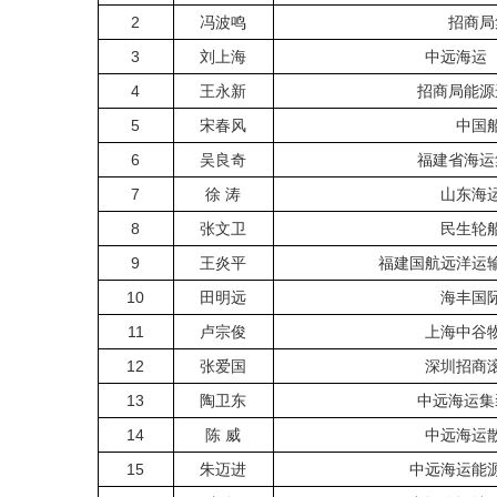
2
冯波鸣
招商局
3
刘上海
中远海运
4
王永新
招商局能源
5
宋春风
中国
6
吴良奇
福建省海运
7
徐 涛
山东海
8
张文卫
民生轮
9
王炎平
福建国航远洋运
10
田明远
海丰国
11
卢宗俊
上海中谷
12
张爱国
深圳招商
13
陶卫东
中远海运集
14
陈 威
中远海运
15
朱迈进
中远海运能