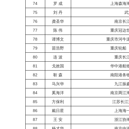
74
罗 成
上海森海
75
刘 丹
武
76
龚圣华
南京长
77
陈 伟
重庆冠达
78
谭博文
重庆市河牛
79
苗浩野
重庆轮船
80
连 波
重庆长
81
戈效国
华中港航
82
靳 森
南阳港务
83
马兴华
九江振
84
奚海洋
南京两江
85
方保利
江苏长江
86
戴日星
上海海
87
王 安
浙江协
88
杨才华
南京中