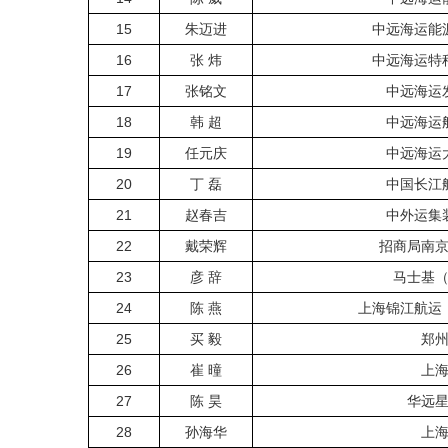
15
朱迈进
中远海运能
16
张 炜
中远海运特
17
张铭文
中远海运
18
韩 超
中远海运
19
任元庆
中远海运
20
丁 磊
中国长江
21
赵春吉
中外运集
22
戴荣辉
招商局南
23
彦 辞
马士基
24
陈 燕
上海锦江航运
25
买 毅
郑
26
崔 曈
上
27
陈 昊
华远
28
孙海华
上