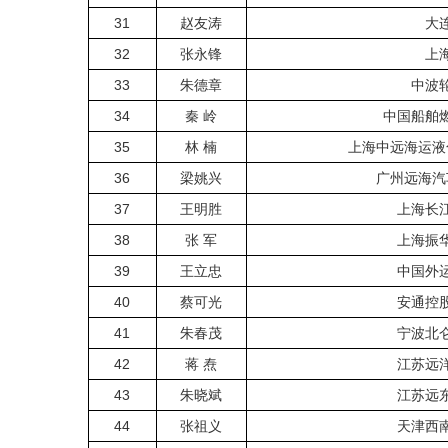
31
赵友涛
大
32
张永锋
上
33
朱德章
中波
34
秦 岭
中国船舶
35
林 楠
上海中远海运液
36
梁姚兴
广州远海汽
37
王明胜
上海长
38
张 军
上海振
39
王立忠
中国外
40
蔡可光
安通控
41
朱春茂
宁波北
42
蒋 焘
江苏远
43
朱晓斌
江苏远
44
张祖义
天津西