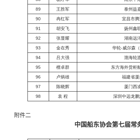
89
王胜军
泰州益
90
冉红军
宜昌市腾
91
胡安飞
扬州鑫
92
张显耀
湖南远
93
金在秀
华轮-威尔森
94
吕大强
渤海轮
95
檀卓群
东方海外货柜
96
卢炳雄
福建省厦
97
陈晓辉
厦门西
98
袁 程
深圳中远龙鹏
附件二
中国船东协会第七届常