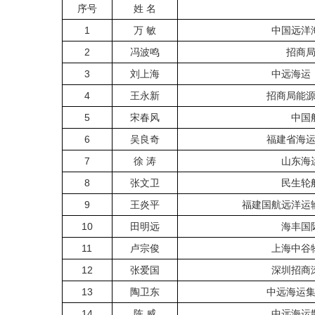
序号
姓 名
1
万 敏
中国远洋
2
冯波鸣
招商
3
刘上海
中远海运
4
王永新
招商局能
5
宋春风
中国
6
吴良奇
福建省海
7
徐 涛
山东海
8
张文卫
民生轮
9
王炎平
福建国航远洋运
10
田明远
海丰国
11
卢宗俊
上海中谷
12
张爱国
深圳招商
13
陶卫东
中远海运
14
陈 威
中远海运