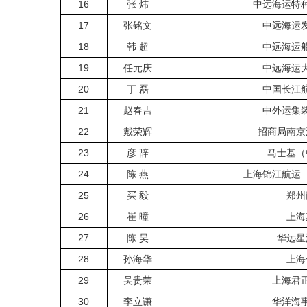
16
张 炜
中远海运特
17
张铭文
中远海运
18
韩 超
中远海运
19
任元庆
中远海运
20
丁 磊
中国长江
21
赵春吉
中外运集
22
戴荣辉
招商局南京
23
彦 辞
马士基（
24
陈 燕
上海锦江航运
25
买 毅
郑州
26
崔 曈
上海
27
陈 昊
华远星
28
孙海华
上海
29
吴贵荣
上海君
30
李立谦
华洋海