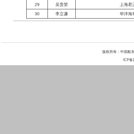
29
吴贵荣
上海君
30
李立谦
华洋海
版权所有：中国船东
ICP备