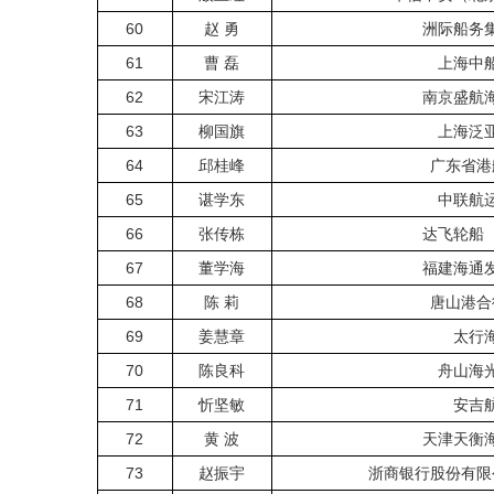
60
赵 勇
洲际船务
61
曹 磊
上海中
62
宋江涛
南京盛航
63
柳国旗
上海泛
64
邱桂峰
广东省港
65
谌学东
中联航
66
张传栋
达飞轮船
67
董学海
福建海通
68
陈 莉
唐山港合
69
姜慧章
太行
70
陈良科
舟山海
71
忻坚敏
安吉
72
黄 波
天津天衡
73
赵振宇
浙商银行股份有限