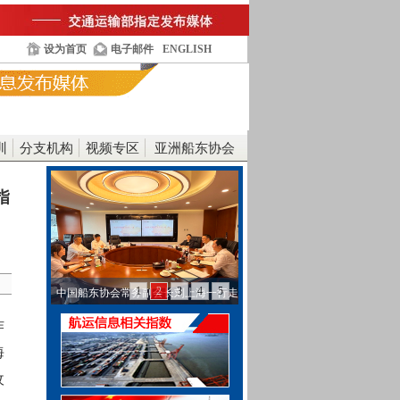
设为首页
电子邮件
ENGLISH
训
分支机构
视频专区
亚洲船东协会
指
1
2
3
4
5
中国船东协会常务副会长刘上海一行走
访工银金融租赁…
作
海
收