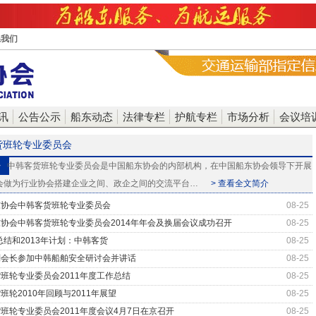
系我们
讯
公告公示
船东动态
法律专栏
护航专栏
市场分析
会议培
货班轮专业委员会
>
中韩客货班轮专业委员会是中国船东协会的内部机构，在中国船东协会领导下开展
会做为行业协会搭建企业之间、政企之间的交流平台…
> 查看全文简介
东协会中韩客货班轮专业委员会
08-25
协会中韩客货班轮专业委员会2014年年会及换届会议成功召开
08-25
年总结和2013年计划：中韩客货
08-25
副会长参加中韩船舶安全研讨会并讲话
08-25
班轮专业委员会2011年度工作总结
08-25
班轮2010年回顾与2011年展望
08-25
班轮专业委员会2011年度会议4月7日在京召开
08-25