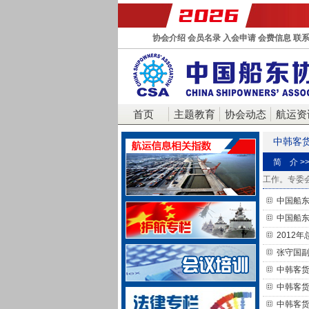
协会介绍
会员名录
入会申请
会费信息
联
首页
主题教育
协会动态
航运资
中韩客
简 介 >
工作。专委
中国船
中国船东
2012
张守国
中韩客货
中韩客货
中韩客货