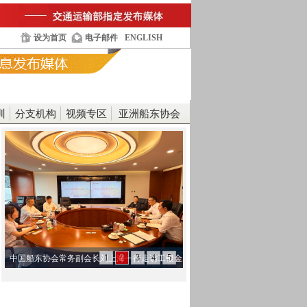
设为首页
电子邮件
ENGLISH
训
分支机构
视频专区
亚洲船东协会
1
2
3
4
5
中国船东协会常务副会长刘上海一行走访工银金
融租赁…